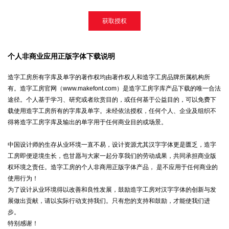
获取授权
个人非商业应用正版字体下载说明
造字工房所有字库及单字的著作权均由著作权人和造字工房品牌所属机构所
有。造字工房官网（www.makefont.com）是造字工房字库产品下载的唯一合法
途径。个人基于学习、研究或者欣赏目的，或任何基于公益目的，可以免费下
载使用造字工房所有的字库及单字。未经依法授权，任何个人、企业及组织不
得将造字工房字库及输出的单字用于任何商业目的或场景。
中国设计师的生存从业环境一直不易，设计资源尤其汉字字体更是匮乏，造字
工房即便逆境生长，也甘愿与大家一起分享我们的劳动成果，共同承担商业版
权环境之责任。造字工房的个人非商用正版字体产品， 是不应用于任何商业的
使用行为！
为了设计从业环境得以改善和良性发展，鼓励造字工房对汉字字体的创新与发
展做出贡献，请以实际行动支持我们。只有您的支持和鼓励，才能使我们进
步。
特别感谢！