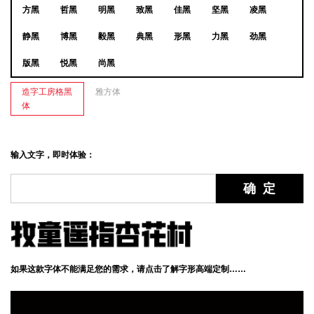
方黑
哲黑
明黑
致黑
佳黑
坚黑
凌黑
静黑
博黑
毅黑
典黑
形黑
力黑
劲黑
版黑
悦黑
尚黑
造字工房格黑
雅方体
体
输入文字，即时体验：
如果这款字体不能满足您的需求，请点击了解字形高端定制……