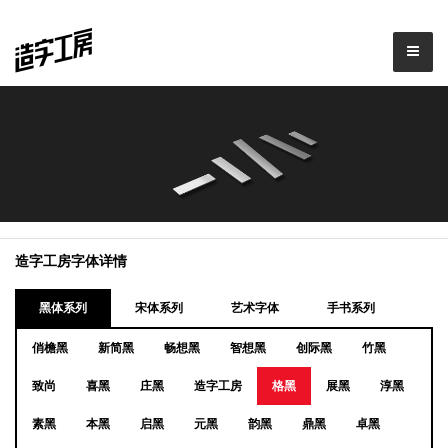
造字工房字体详情
黑体系列
宋体系列
艺术字体
手书系列
俏檐黑
新简黑
畅想黑
智想黑
创际黑
竹黑
致尚
喜黑
庄黑
造字工房
格黑
展黑
淳黑
素黑
本黑
启黑
元黑
韵黑
鼎黑
卓黑