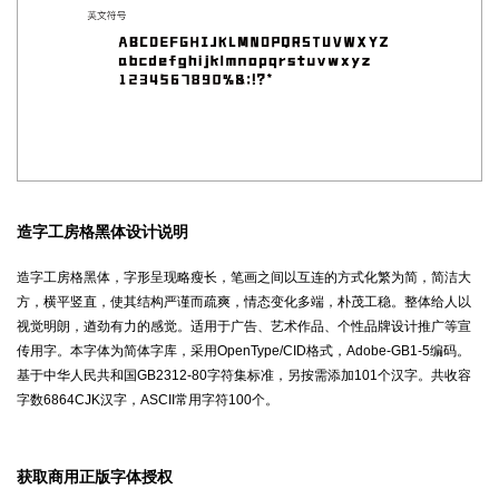
造字工房格黑体设计说明
造字工房格黑体，字形呈现略瘦长，笔画之间以互连的方式化繁为简，简洁大
方，横平竖直，使其结构严谨而疏爽，情态变化多端，朴茂工稳。整体给人以
视觉明朗，遒劲有力的感觉。适用于广告、艺术作品、个性品牌设计推广等宣
传用字。本字体为简体字库，采用OpenType/CID格式，Adobe-GB1-5编码。
基于中华人民共和国GB2312-80字符集标准，另按需添加101个汉字。共收容
字数6864CJK汉字，ASCII常用字符100个。
获取商用正版字体授权