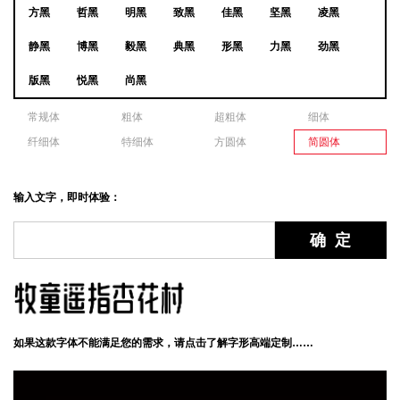
方黑
哲黑
明黑
致黑
佳黑
坚黑
凌黑
静黑
博黑
毅黑
典黑
形黑
力黑
劲黑
版黑
悦黑
尚黑
常规体
粗体
超粗体
细体
纤细体
特细体
方圆体
简圆体
输入文字，即时体验：
如果这款字体不能满足您的需求，请点击了解字形高端定制……