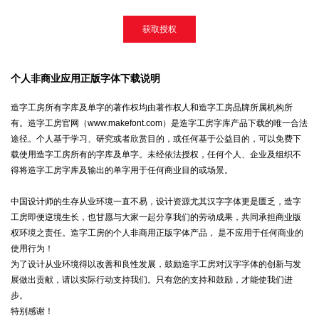
获取授权
个人非商业应用正版字体下载说明
造字工房所有字库及单字的著作权均由著作权人和造字工房品牌所属机构所
有。造字工房官网（www.makefont.com）是造字工房字库产品下载的唯一合法
途径。个人基于学习、研究或者欣赏目的，或任何基于公益目的，可以免费下
载使用造字工房所有的字库及单字。未经依法授权，任何个人、企业及组织不
得将造字工房字库及输出的单字用于任何商业目的或场景。
中国设计师的生存从业环境一直不易，设计资源尤其汉字字体更是匮乏，造字
工房即便逆境生长，也甘愿与大家一起分享我们的劳动成果，共同承担商业版
权环境之责任。造字工房的个人非商用正版字体产品， 是不应用于任何商业的
使用行为！
为了设计从业环境得以改善和良性发展，鼓励造字工房对汉字字体的创新与发
展做出贡献，请以实际行动支持我们。只有您的支持和鼓励，才能使我们进
步。
特别感谢！