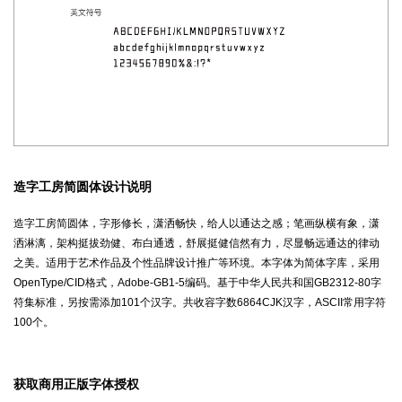
造字工房简圆体设计说明
造字工房简圆体，字形修长，潇洒畅快，给人以通达之感；笔画纵横有象，潇
洒淋漓，架构挺拔劲健、布白通透，舒展挺健信然有力，尽显畅远通达的律动
之美。适用于艺术作品及个性品牌设计推广等环境。本字体为简体字库，采用
OpenType/CID格式，Adobe-GB1-5编码。基于中华人民共和国GB2312-80字
符集标准，另按需添加101个汉字。共收容字数6864CJK汉字，ASCII常用字符
100个。
获取商用正版字体授权