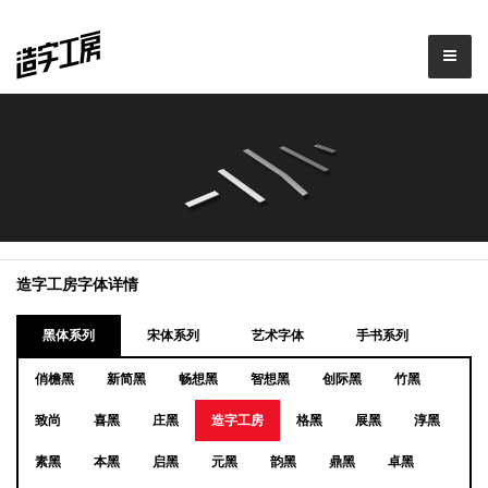
造字工房字体详情
黑体系列
宋体系列
艺术字体
手书系列
俏檐黑
新简黑
畅想黑
智想黑
创际黑
竹黑
致尚
喜黑
庄黑
造字工房
格黑
展黑
淳黑
素黑
本黑
启黑
元黑
韵黑
鼎黑
卓黑