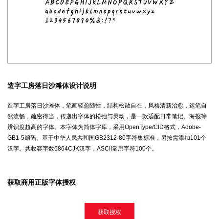
造字工房落日沙滩体设计说明
造字工房落日沙滩体，笔画轻盈随性，结构松散自在，风格清新治愈，运笔自
然流畅，疏密得当，传递出字体的松弛与灵动，是一款适配日常笔记、海报等
辨识度超高的字体。本字体为简体字库，采用OpenType/CID格式，Adobe-
GB1-5编码。基于中华人民共和国GB2312-80字符集标准，另按需添加101个
汉字。共收容字数6864CJK汉字，ASCII常用字符100个。
获取商用正版字体授权
获取授权