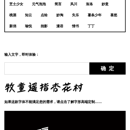
芝士少女
元气泡泡
简言
风川
洛洛
妙意
桃酒
知云
点绘
妙淘
失乐
薯条少年
喜悠
新俏
瑜悦
拙影
漫语
情书
丁丁
输入文字，即时体验：
如果这款字体不能满足您的需求，请点击了解字形高端定制……