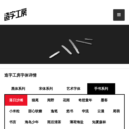
造字工房字体详情
黑体系列
宋体系列
艺术字体
手书系列
落日沙滩
猫尾
闻野
花雨
奇想童年
墨客
小米粒
甜心软糖
逸笔
悠书
华流
云漫
尾萌
书言
海岛少年
雨后清茶
薄荷海盐
知夏森林