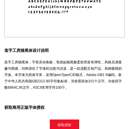
造字工房猫尾体设计说明
造字工房猫尾体，字形灵动卷曲，笔画如猫尾般柔软而富有弹性，风格充满童
趣与萌感，结构强化了字体的治愈与活泼，是一款适配文创产品、风格吸睛的
字体。本字体为简体字库，采用OpenType/CID格式，Adobe-GB1-5编码。基
于中华人民共和国GB2312-80字符集标准，另按需添加101个汉字。共收容字
数6864CJK汉字，ASCII常用字符100个。
获取商用正版字体授权
获取授权