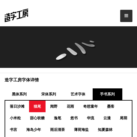
造字工房字体详情
黑体系列
宋体系列
艺术字体
手书系列
落日沙滩
猫尾
闻野
花雨
奇想童年
墨客
小米粒
甜心软糖
逸笔
悠书
华流
云漫
尾萌
书言
海岛少年
雨后清茶
薄荷海盐
知夏森林