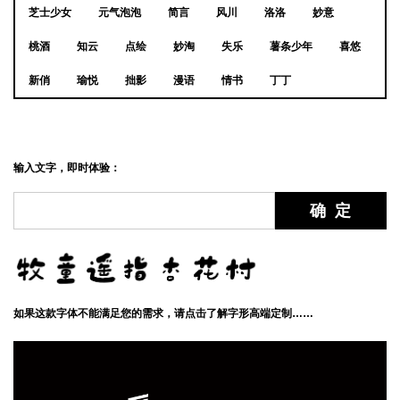
芝士少女
元气泡泡
简言
风川
洛洛
妙意
桃酒
知云
点绘
妙淘
失乐
薯条少年
喜悠
新俏
瑜悦
拙影
漫语
情书
丁丁
输入文字，即时体验：
如果这款字体不能满足您的需求，请点击了解字形高端定制……