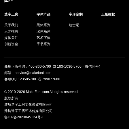
造字工房
字体产品
字形定制
正版授权
关于我们
黑体系列
迪士尼
人才招聘
宋体系列
媒体关注
艺术字体
创新资金
手书系列
商用正版咨询：
400-860-5700
或
183-1036-5700
（微信同号）
邮箱：service@makefont.com
客服QQ：
23585700
或
799077680
© 2010-2026 MakeFont.com All rights reserved.
版权所有：
潍坊造字工房文化传媒有限公司
潍坊造字工房艺术传媒有限公司
鲁ICP备2023045124号-1