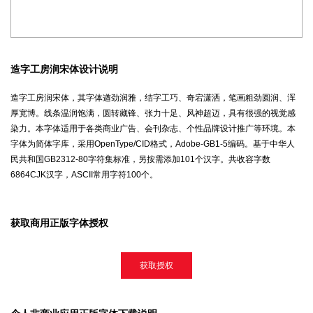
造字工房润宋体设计说明
造字工房润宋体，其字体遒劲润雅，结字工巧、奇宕潇洒，笔画粗劲圆润、浑
厚宽博。线条温润饱满，圆转藏锋、张力十足、风神超迈，具有很强的视觉感
染力。本字体适用于各类商业广告、会刊杂志、个性品牌设计推广等环境。本
字体为简体字库，采用OpenType/CID格式，Adobe-GB1-5编码。基于中华人
民共和国GB2312-80字符集标准，另按需添加101个汉字。共收容字数
6864CJK汉字，ASCII常用字符100个。
获取商用正版字体授权
获取授权