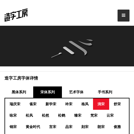
造字工房字体详情
黑体系列
宋体系列
艺术字体
手书系列
瑞庆宋
雀宋
新学宋
吟宋
格风
润宋
舒宋
咏宋
松风
松然
松鹤
臻宋
梵宋
云宋
锦宋
黄金时代
言宋
品宋
刻宋
朗宋
俊雅