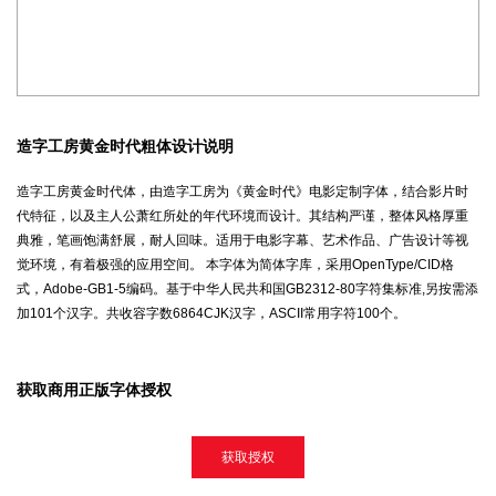
造字工房黄金时代粗体设计说明
造字工房黄金时代体，由造字工房为《黄金时代》电影定制字体，结合影片时
代特征，以及主人公萧红所处的年代环境而设计。其结构严谨，整体风格厚重
典雅，笔画饱满舒展，耐人回味。适用于电影字幕、艺术作品、广告设计等视
觉环境，有着极强的应用空间。 本字体为简体字库，采用OpenType/CID格
式，Adobe-GB1-5编码。基于中华人民共和国GB2312-80字符集标准,另按需添
加101个汉字。共收容字数6864CJK汉字，ASCII常用字符100个。
获取商用正版字体授权
获取授权