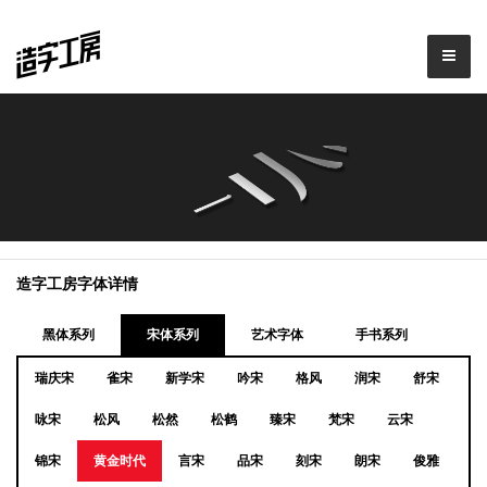
造字工房字体详情
黑体系列
宋体系列
艺术字体
手书系列
瑞庆宋
雀宋
新学宋
吟宋
格风
润宋
舒宋
咏宋
松风
松然
松鹤
臻宋
梵宋
云宋
锦宋
黄金时代
言宋
品宋
刻宋
朗宋
俊雅