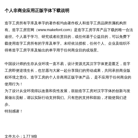
个人非商业应用正版字体下载说明
造字工房所有字库及单字的著作权均由著作权人和造字工房品牌所属机构所
有。造字工房官网（www.makefont.com）是造字工房字库产品下载的唯一合法
途径。个人基于学习、研究或者欣赏目的，或任何基于公益目的，可以免费下
载使用造字工房所有的字库及单字。未经依法授权，任何个人、企业及组织不
得将造字工房字库及输出的单字用于任何商业目的或场景。
中国设计师的生存从业环境一直不易，设计资源尤其汉字字体更是匮乏，造字
工房即便逆境生长，也甘愿与大家一起分享我们的劳动成果，共同承担商业版
权环境之责任。造字工房的个人非商用正版字体产品， 是不应用于任何商业的
使用行为！
为了设计从业环境得以改善和良性发展，鼓励造字工房对汉字字体的创新与发
展做出贡献，请以实际行动支持我们。只有您的支持和鼓励，才能使我们进
步。
特别感谢！
文件大小：
1.77 MB