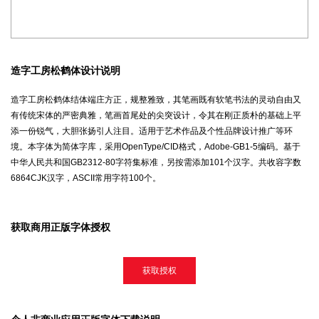
造字工房松鹤体设计说明
造字工房松鹤体结体端庄方正，规整雅致，其笔画既有软笔书法的灵动自由又
有传统宋体的严密典雅，笔画首尾处的尖突设计，令其在刚正质朴的基础上平
添一份锐气，大胆张扬引人注目。适用于艺术作品及个性品牌设计推广等环
境。本字体为简体字库，采用OpenType/CID格式，Adobe-GB1-5编码。基于
中华人民共和国GB2312-80字符集标准，另按需添加101个汉字。共收容字数
6864CJK汉字，ASCII常用字符100个。
获取商用正版字体授权
获取授权