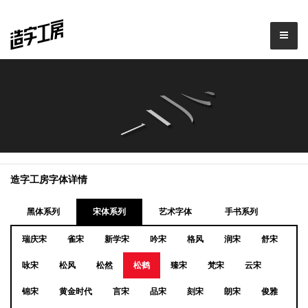
造字工房字体详情
黑体系列
宋体系列
艺术字体
手书系列
瑞庆宋
雀宋
新学宋
吟宋
格风
润宋
舒宋
咏宋
松风
松然
松鹤
臻宋
梵宋
云宋
锦宋
黄金时代
言宋
品宋
刻宋
朗宋
俊雅