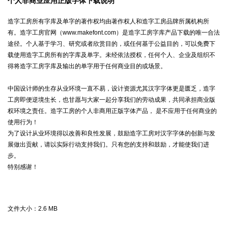
个人非商业应用正版字体下载说明
造字工房所有字库及单字的著作权均由著作权人和造字工房品牌所属机构所
有。造字工房官网（www.makefont.com）是造字工房字库产品下载的唯一合法
途径。个人基于学习、研究或者欣赏目的，或任何基于公益目的，可以免费下
载使用造字工房所有的字库及单字。未经依法授权，任何个人、企业及组织不
得将造字工房字库及输出的单字用于任何商业目的或场景。
中国设计师的生存从业环境一直不易，设计资源尤其汉字字体更是匮乏，造字
工房即便逆境生长，也甘愿与大家一起分享我们的劳动成果，共同承担商业版
权环境之责任。造字工房的个人非商用正版字体产品， 是不应用于任何商业的
使用行为！
为了设计从业环境得以改善和良性发展，鼓励造字工房对汉字字体的创新与发
展做出贡献，请以实际行动支持我们。只有您的支持和鼓励，才能使我们进
步。
特别感谢！
文件大小：
2.6 MB