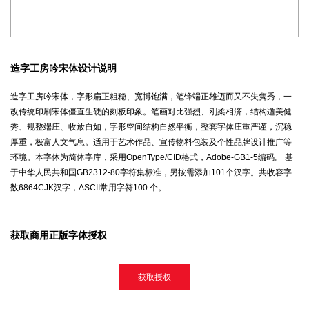
造字工房吟宋体设计说明
造字工房吟宋体，字形扁正粗稳、宽博饱满，笔锋端正雄迈而又不失隽秀，一
改传统印刷宋体僵直生硬的刻板印象。笔画对比强烈、刚柔相济，结构遒美健
秀、规整端庄、收放自如，字形空间结构自然平衡，整套字体庄重严谨，沉稳
厚重，极富人文气息。适用于艺术作品、宣传物料包装及个性品牌设计推广等
环境。本字体为简体字库，采用OpenType/CID格式，Adobe-GB1-5编码。 基
于中华人民共和国GB2312-80字符集标准，另按需添加101个汉字。共收容字
数6864CJK汉字，ASCII常用字符100 个。
获取商用正版字体授权
获取授权