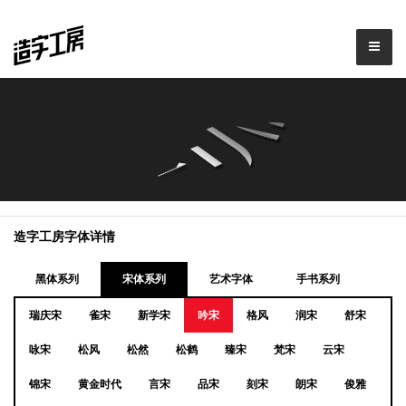
造字工房字体详情
黑体系列
宋体系列
艺术字体
手书系列
瑞庆宋
雀宋
新学宋
吟宋
格风
润宋
舒宋
咏宋
松风
松然
松鹤
臻宋
梵宋
云宋
锦宋
黄金时代
言宋
品宋
刻宋
朗宋
俊雅